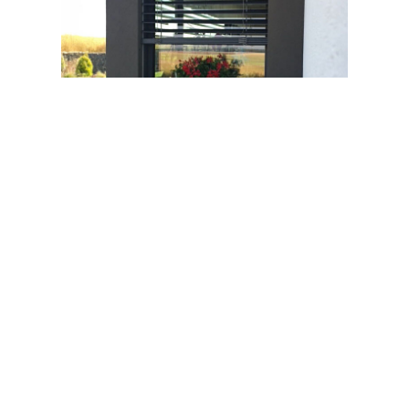
Předokenní žaluzie
Zaujaly vás naše