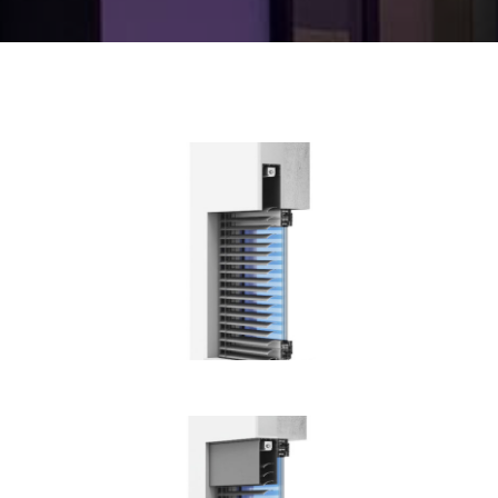
Podomítková venkovní žaluzie